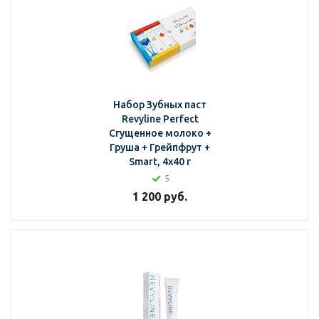
Набор Зубных паст
Revyline Perfect
Сгущенное молоко +
Груша + Грейпфрут +
Smart, 4х40 г
5
1 200
руб.