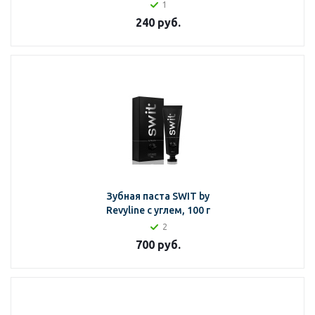
1
240
руб.
Зубная паста SWIT by
Revyline с углем, 100 г
2
700
руб.