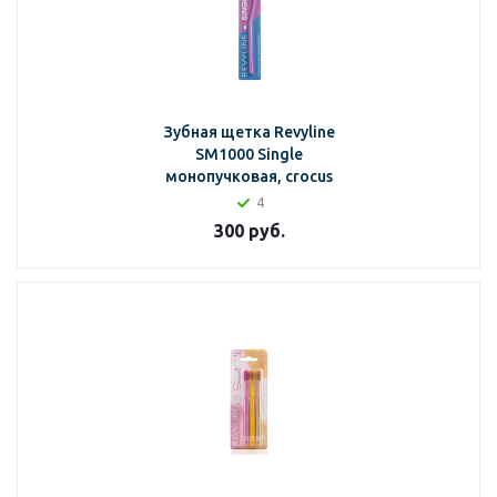
Зубная щетка Revyline
SM1000 Single
монопучковая, crocus
4
300
руб.